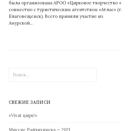
была организована АРОО «Цирковое творчество »
совместно с туристическим агентством «Атлас» (г.
Благовещенск). Всего приняли участие из
Амурской...
Н
а
й
т
и
СВЕЖИЕ ЗАПИСИ
:
«Vivat цирк!»
Миссис Райчихинска — 2021