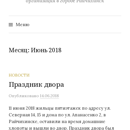
м
организация в городе Райчихинск
о
м
у
Меню
Н
а
Месяц: Июнь 2018
й
т
НОВОСТИ
Праздник двора
и
Опубликовано
14.06.2018
11 июня 2018 жильцы пятиэтажек по адресу ул.
:
Северная 14, 15 и дома по ул. Апанасенко 2, в
Райчихинске, оставили на время домашние
хлопоты и вышли во двор. Праздник двора был